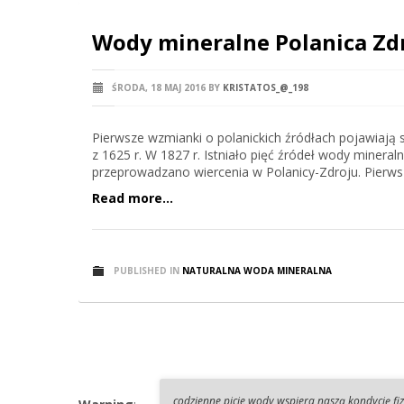
Wody mineralne Polanica Zd
ŚRODA, 18 MAJ 2016
BY
KRISTATOS_@_198
Pierwsze wzmianki o polanickich źródłach pojawiają s
z 1625 r. W 1827 r. Istniało pięć źródeł wody mineraln
przeprowadzano wiercenia w Polanicy-Zdroju. Pierwsz
Read more...
PUBLISHED IN
NATURALNA WODA MINERALNA
codzienne picie wody wspiera naszą kondycję fi