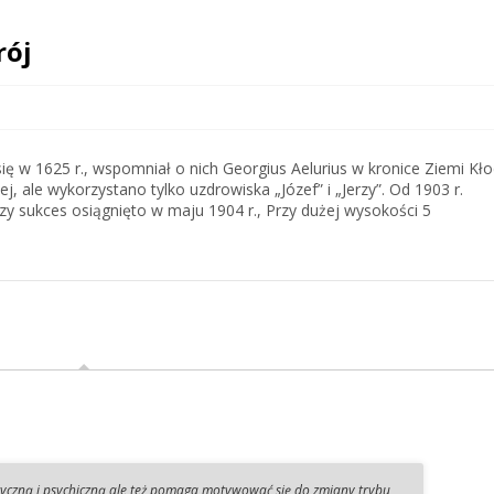
rój
ię w 1625 r., wspomniał o nich Georgius Aelurius w kronice Ziemi Kło
ej, ale wykorzystano tylko uzdrowiska „Józef” i „Jerzy”. Od 1903 r.
y sukces osiągnięto w maju 1904 r., Przy dużej wysokości 5
zyczną i psychiczną ale też pomaga motywować się do zmiany trybu