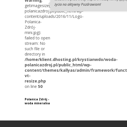
Warning
:
życia na aktywny Pozdrawiam!
getimagesize(/home/klient.dhosting.pl/krystianwdo/wod
polanicazdroj.pl/public_html/wp-
content/uploads/2016/11/Logo-
Polanica-
Zdrój-
mini.jpg):
failed to open
stream: No
such file or
directory in
/home/klient.dhosting.pl/krystianwdo/woda-
polanicazdroj.pl/public_html/wp-
content/themes/kallyas/admin/framework/funct
vt-
resize.php
on line
50
Polanica Zdrój -
woda mineralna