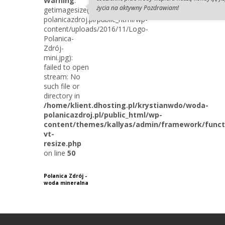
Warning
:
życia na aktywny Pozdrawiam!
getimagesize(/home/klient.dhosting.pl/krystianwdo/wod
polanicazdroj.pl/public_html/wp-
content/uploads/2016/11/Logo-
Polanica-
Zdrój-
mini.jpg):
failed to open
stream: No
such file or
directory in
/home/klient.dhosting.pl/krystianwdo/woda-
polanicazdroj.pl/public_html/wp-
content/themes/kallyas/admin/framework/funct
vt-
resize.php
on line
50
Polanica Zdrój -
woda mineralna