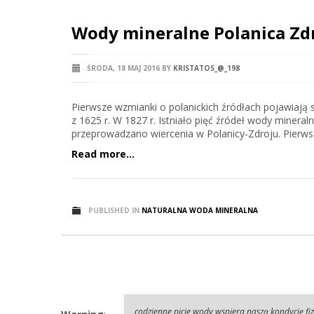
Wody mineralne Polanica Zd
ŚRODA, 18 MAJ 2016
BY
KRISTATOS_@_198
Pierwsze wzmianki o polanickich źródłach pojawiają s
z 1625 r. W 1827 r. Istniało pięć źródeł wody mineraln
przeprowadzano wiercenia w Polanicy-Zdroju. Pierwsz
Read more...
PUBLISHED IN
NATURALNA WODA MINERALNA
codzienne picie wody wspiera naszą kondycję fi