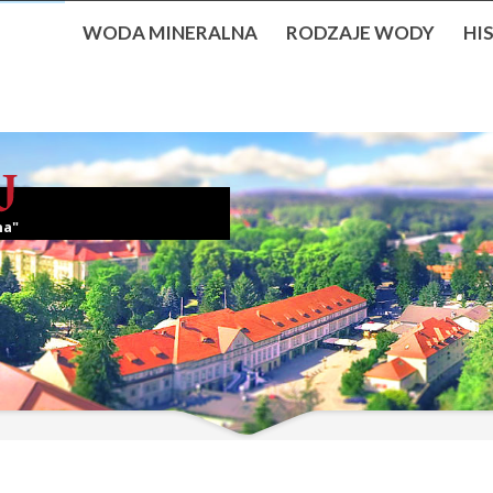
WODA MINERALNA
RODZAJE WODY
HI
na"