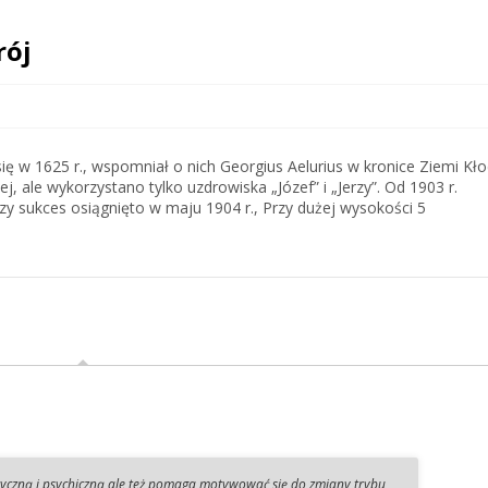
rój
ię w 1625 r., wspomniał o nich Georgius Aelurius w kronice Ziemi Kło
ej, ale wykorzystano tylko uzdrowiska „Józef” i „Jerzy”. Od 1903 r.
y sukces osiągnięto w maju 1904 r., Przy dużej wysokości 5
zyczną i psychiczną ale też pomaga motywować się do zmiany trybu